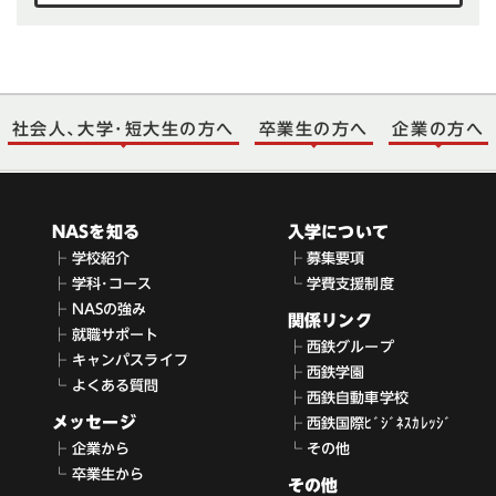
社会人､大学･短大生の方へ
卒業生の方へ
企業の方へ
NASを知る
入学について
├ 学校紹介
├ 募集要項
├ 学科･コース
└ 学費支援制度
├ NASの強み
関係リンク
├ 就職サポート
├ 西鉄グループ
├ キャンパスライフ
├ 西鉄学園
└ よくある質問
├ 西鉄自動車学校
メッセージ
├ 西鉄国際ﾋﾞｼﾞﾈｽｶﾚｯｼﾞ
├ 企業から
└ その他
└ 卒業生から
その他