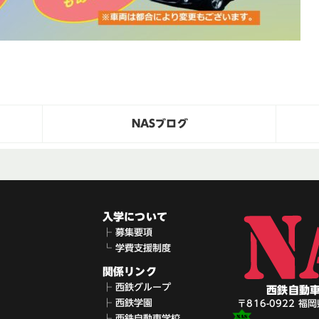
NASブログ
入学について
├ 募集要項
└ 学費支援制度
関係リンク
├ 西鉄グループ
西鉄自動
├ 西鉄学園
〒816-0922 福
├ 西鉄自動車学校