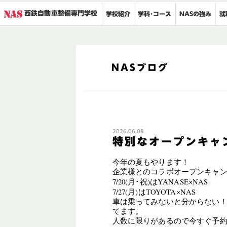
西鉄自動車整備専門学校
就
学科･コース
NASの強み
学校紹介
NASブログ
2026.06.08
特別なオープンキャ
今年の夏もやります！
企業様とのコラボオープンキャ
7/20(月･祝)はYANASE×NAS
7/27(月)はTOYOTA×NAS
車は乗ってみないと分からない！
てます。
人数に限りがあるので今すぐ予